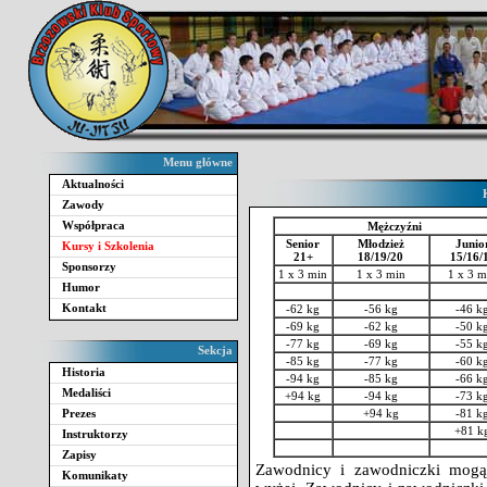
Menu główne
Aktualności
Zawody
Współpraca
Mężczyźni
Senior
Młodzież
Junio
Kursy i Szkolenia
21+
18/19/20
15/16/
Sponsorzy
1 x 3 min
1 x 3 min
1 x 3 m
Humor
Kontakt
-62 kg
-56 kg
-46 k
-69 kg
-62 kg
-50 k
-77 kg
-69 kg
-55 k
Sekcja
-85 kg
-77 kg
-60 k
Historia
-94 kg
-85 kg
-66 k
Medaliści
+94 kg
-94 kg
-73 k
Prezes
+94 kg
-81 k
+81 k
Instruktorzy
Zapisy
Zawodnicy i zawodniczki mogą 
Komunikaty