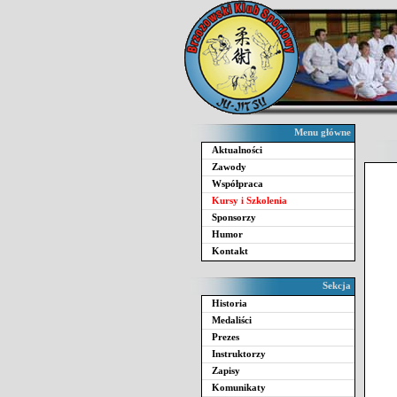
Menu główne
Aktualności
Zawody
Współpraca
Kursy i Szkolenia
Sponsorzy
Humor
Kontakt
Sekcja
Historia
Medaliści
Prezes
Instruktorzy
Zapisy
Komunikaty