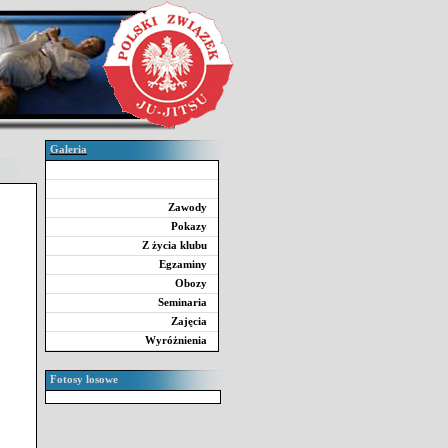
Galeria
Zawody
Pokazy
Z życia klubu
Egzaminy
Obozy
Seminaria
Zajęcia
Wyróżnienia
Fotosy losowe