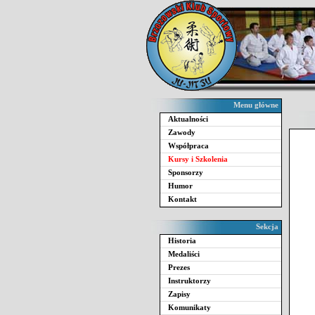
Menu główne
Aktualności
Zawody
Współpraca
Kursy i Szkolenia
Sponsorzy
Humor
Kontakt
Sekcja
Historia
Medaliści
Prezes
Instruktorzy
Zapisy
Komunikaty