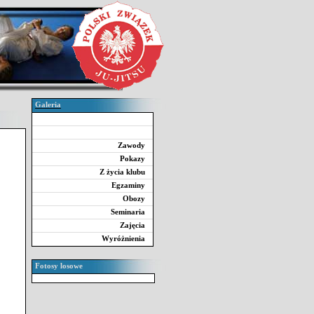
Galeria
Zawody
Pokazy
Z życia klubu
Egzaminy
Obozy
Seminaria
Zajęcia
Wyróżnienia
Fotosy losowe