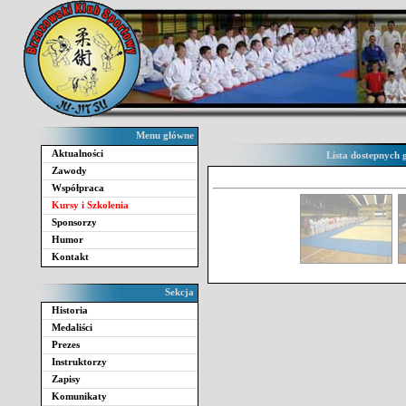
Menu główne
Aktualności
Lista dostepnych 
Zawody
Współpraca
Kursy i Szkolenia
Sponsorzy
Humor
Kontakt
Sekcja
Historia
Medaliści
Prezes
Instruktorzy
Zapisy
Komunikaty