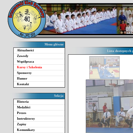
Menu główne
Aktualności
Lista dostepnych 
Zawody
Współpraca
Kursy i Szkolenia
Sponsorzy
Humor
Kontakt
Sekcja
Historia
Medaliści
Prezes
Instruktorzy
Zapisy
Komunikaty