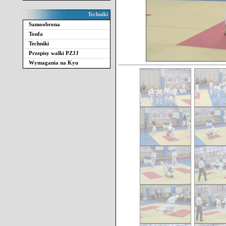
Techniki
Samoobrona
Tonfa
Techniki
Przepisy walki PZJJ
Wymagania na Kyu