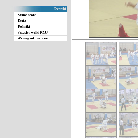
Techniki
Samoobrona
Tonfa
Techniki
Przepisy walki PZJJ
Wymagania na Kyu