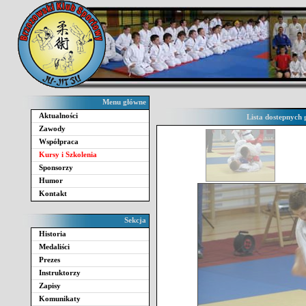
Menu główne
Aktualności
Lista dostepnych 
Zawody
Współpraca
Kursy i Szkolenia
Sponsorzy
Humor
Kontakt
Sekcja
Historia
Medaliści
Prezes
Instruktorzy
Zapisy
Komunikaty