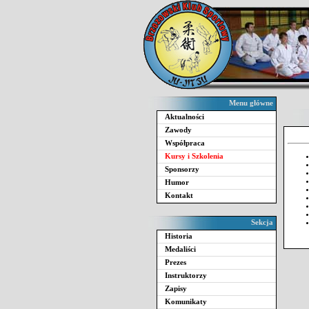
Menu główne
Aktualności
Zawody
Współpraca
Kursy i Szkolenia
Sponsorzy
Humor
Kontakt
Sekcja
Historia
Medaliści
Prezes
Instruktorzy
Zapisy
Komunikaty