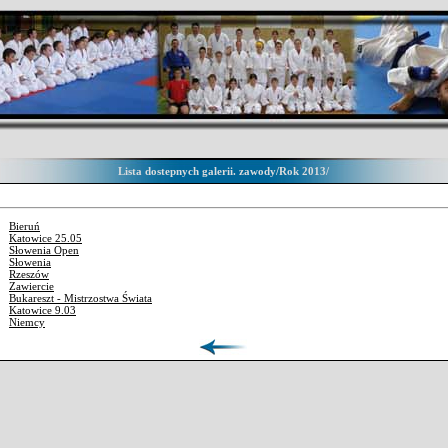
Lista dostepnych galerii. zawody/Rok 2013/
Bieruń
Katowice 25.05
Słowenia Open
Słowenia
Rzeszów
Zawiercie
Bukareszt - Mistrzostwa Świata
Katowice 9.03
Niemcy